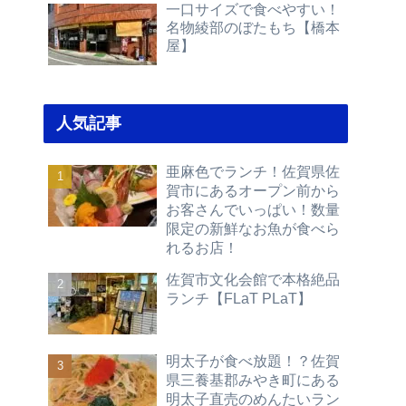
一口サイズで食べやすい！
名物綾部のぼたもち【橋本
屋】
人気記事
亜麻色でランチ！佐賀県佐
賀市にあるオープン前から
お客さんでいっぱい！数量
限定の新鮮なお魚が食べら
れるお店！
佐賀市文化会館で本格絶品
ランチ【FLaT PLaT】
明太子が食べ放題！？佐賀
県三養基郡みやき町にある
明太子直売のめんたいラン