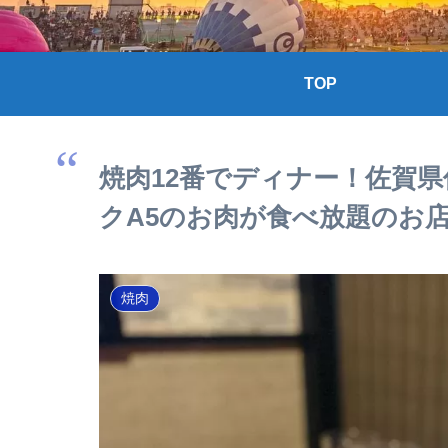
TOP
焼肉12番でディナー！佐賀
クA5のお肉が食べ放題のお
焼肉