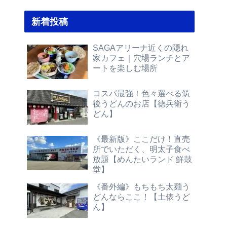
新着投稿
SAGAアリーナ近くの隠れ
家カフェ｜穴場ランチとア
ートを楽しむ場所
コスパ最強！色々選べる筑
後うどんのお店【徳兵衛う
どん】
《最新版》ここだけ！直売
所でいただく、明太子食べ
放題【めんたいランド 鮮鼓
堂】
《番外編》もちもち太麺う
どんならここ！【土俵うど
ん】