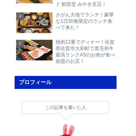
ド 鮮鼓堂 みやき支店！
さがん大地でランチ！豪華
な1日30食限定のランチ食
べて来た！
焼肉12番でディナー！佐賀
県佐賀市大和町で黒毛和牛
最高ランクA5のお肉が食べ
放題のお店！
プロフィール
この記事を書いた人