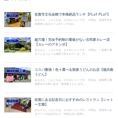
佐賀市文化会館で本格絶品ランチ【FLaT PLaT】
グルメ
みなさん、こんにちは。さがおいしいです。 今回は、佐賀市文化
会館内にあるカフェ&ランチのお...
超穴場！完全予約制の看板がない古民家カレー店
カレー
【カレーのアキンボ】
みなさん、こんにちは。さがおいしいです。 今回は、一見通り過
ぎてしまうような場所で営まれている、穴...
コスパ最強！色々選べる筑後うどんのお店【徳兵衛
うどん・蕎麦
うどん】
みなさん、こんにちは。さがおいしいです。 本日は、佐賀県三養
基郡みやき町にある「徳兵衛うどん みや...
佐賀にある記念日におすすめのレストラン【シャト
グルメ
ー文雅】
みなさん、こんにちは。さがおいしいです。 今回は、佐賀市にあ
るデートや記念日など「特別な日に利用し...