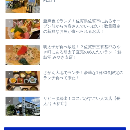
PLaT】
亜麻色でランチ！佐賀県佐賀市にあるオー
プン前からお客さんでいっぱい！数量限定
の新鮮なお魚が食べられるお店！
明太子が食べ放題！？佐賀県三養基郡みや
き町にある明太子直売のめんたいランド 鮮
鼓堂 みやき支店！
さがん大地でランチ！豪華な1日30食限定の
ランチ食べて来た！
リピータ続出！コスパがすごい人気店【長
太呂 天祐店】