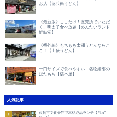
お店【徳兵衛うどん】
《最新版》ここだけ！直売所でいただ
く、明太子食べ放題【めんたいランド
鮮鼓堂】
《番外編》もちもち太麺うどんならこ
こ！【土俵うどん】
一口サイズで食べやすい！名物綾部の
ぼたもち【橋本屋】
人気記事
佐賀市文化会館で本格絶品ランチ【FLaT