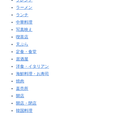
フレンチ
ラーメン
ランチ
中華料理
写真映え
喫茶店
天ぷら
定食・食堂
居酒屋
洋食・イタリアン
海鮮料理・お寿司
焼肉
直売所
開店
開店・閉店
韓国料理