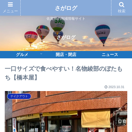
さがログ
メニュー
検索
佐賀県の地域情報サイト
さがログ
グルメ
開店・閉店
ニュース
一口サイズで食べやすい！名物綾部のぼたも
ち【橋本屋】
2023.10.31
テイクアウト