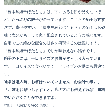
「橋本屋綾部ぼたもち」は、下にあるお餅が見えないほ
ど、
たっぷりの餡子
がのっています。こちらの
餡子も甘す
ぎず、食べやすい
。「橋本屋綾部ぼたもち」の餡子はお砂
糖と塩分がちょうど良く配合されているように感じます。
自宅でこの絶妙な配合の甘さを再現するのは難しそう。
「橋本屋綾部ぼたもち」でしか味わえない餡子です。
餡子の下には、一口サイズのお餅がぎっしり入っていま
す
。一口サイズで食べやすく、ドライブのお供にも最適で
す。
通常は購入時、お箸はついていません
。
お会計の際に、
「お箸をお願いします」とお店の方にお伝えすれば、無料
でいただくことができますよ
。
写真は、「10個入り ¥900（税込）」。