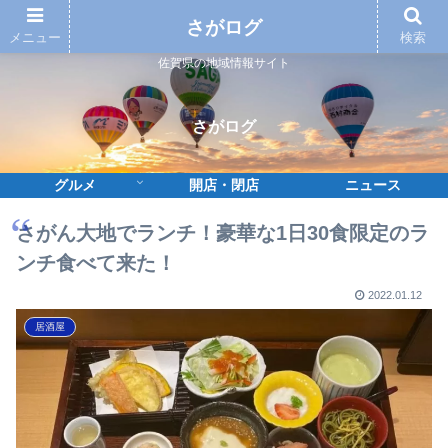
さがログ
メニュー
検索
佐賀県の地域情報サイト
さがログ
グルメ
開店・閉店
ニュース
さがん大地でランチ！豪華な1日30食限定のラ
ンチ食べて来た！
2022.01.12
居酒屋