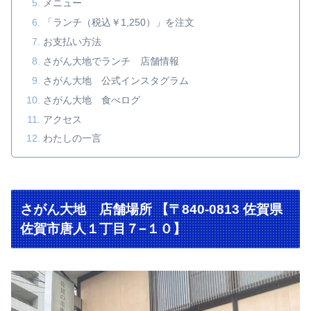
メニュー
「ランチ（税込￥1,250）」を注文
お支払い方法
さがん大地でランチ 店舗情報
さがん大地 公式インスタグラム
さがん大地 食べログ
アクセス
わたしの一言
さがん大地 店舗場所 【〒840-0813 佐賀県
佐賀市唐人１丁目７−１０】