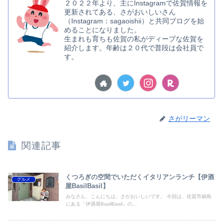
２０２２年より、主にInstagramで佐賀情報を
更新されてある、さがおいしいさん
（Instagram：sagaoishii）と共同ブログを始
めることになりました。
生まれも育ちも佐賀の私がディープな佐賀を
紹介します。年齢は２０代で普段は会社員で
す。
さがリーマン
関連記事
くつろぎの空間でいただくイタリアンランチ【伊酒
グルメ
屋BasilBasil】
みなさん、こんにちは。さがおいしいです。 今回は、佐賀市鍋島
にある「伊酒屋BasilBasil」の...