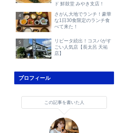
ド 鮮鼓堂 みやき支店！
さがん大地でランチ！豪華
な1日30食限定のランチ食
べて来た！
リピータ続出！コスパがす
ごい人気店【長太呂 天祐
店】
プロフィール
この記事を書いた人