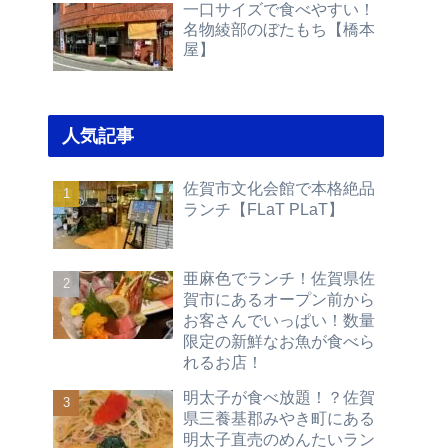
一口サイズで食べやすい！
名物綾部のぼたもち【橋本
屋】
人気記事
佐賀市文化会館で本格絶品
ランチ【FLaT PLaT】
亜麻色でランチ！佐賀県佐
賀市にあるオープン前から
お客さんでいっぱい！数量
限定の新鮮なお魚が食べら
れるお店！
明太子が食べ放題！？佐賀
県三養基郡みやき町にある
明太子直売のめんたいラン