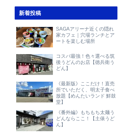
新着投稿
SAGAアリーナ近くの隠れ
家カフェ｜穴場ランチとア
ートを楽しむ場所
コスパ最強！色々選べる筑
後うどんのお店【徳兵衛う
どん】
《最新版》ここだけ！直売
所でいただく、明太子食べ
放題【めんたいランド 鮮鼓
堂】
《番外編》もちもち太麺う
どんならここ！【土俵うど
ん】