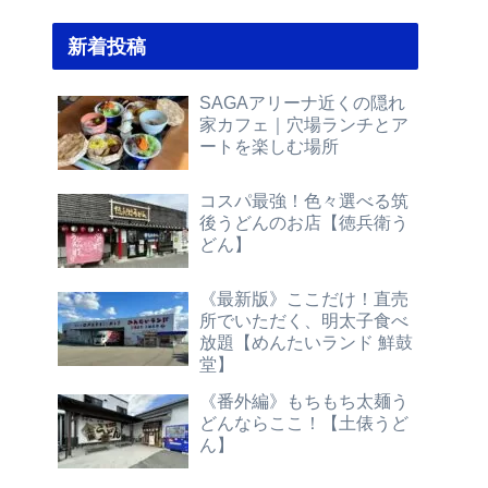
新着投稿
SAGAアリーナ近くの隠れ
家カフェ｜穴場ランチとア
ートを楽しむ場所
コスパ最強！色々選べる筑
後うどんのお店【徳兵衛う
どん】
《最新版》ここだけ！直売
所でいただく、明太子食べ
放題【めんたいランド 鮮鼓
堂】
《番外編》もちもち太麺う
どんならここ！【土俵うど
ん】