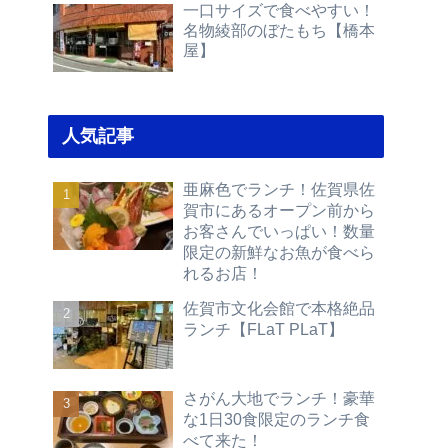
一口サイズで食べやすい！
名物綾部のぼたもち【橋本
屋】
人気記事
亜麻色でランチ！佐賀県佐
賀市にあるオープン前から
お客さんでいっぱい！数量
限定の新鮮なお魚が食べら
れるお店！
佐賀市文化会館で本格絶品
ランチ【FLaT PLaT】
さがん大地でランチ！豪華
な1日30食限定のランチ食
べて来た！