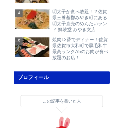
明太子が食べ放題！？佐賀
県三養基郡みやき町にある
明太子直売のめんたいラン
ド 鮮鼓堂 みやき支店！
焼肉12番でディナー！佐賀
県佐賀市大和町で黒毛和牛
最高ランクA5のお肉が食べ
放題のお店！
プロフィール
この記事を書いた人