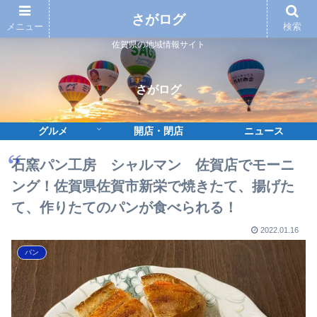
さがログ
メニュー
検索
佐賀県の地域情報サイト
さがログ
グルメ
開店・閉店
ニュース
石窯パン工房 シャルマン 佐賀店でモーニ
ング！佐賀県佐賀市新栄で焼きたて、揚げた
て、作りたてのパンが食べられる！
2022.01.16
パン