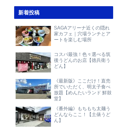
新着投稿
SAGAアリーナ近くの隠れ
家カフェ｜穴場ランチとア
ートを楽しむ場所
コスパ最強！色々選べる筑
後うどんのお店【徳兵衛う
どん】
《最新版》ここだけ！直売
所でいただく、明太子食べ
放題【めんたいランド 鮮鼓
堂】
《番外編》もちもち太麺う
どんならここ！【土俵うど
ん】