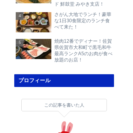
ド 鮮鼓堂 みやき支店！
さがん大地でランチ！豪華
な1日30食限定のランチ食
べて来た！
焼肉12番でディナー！佐賀
県佐賀市大和町で黒毛和牛
最高ランクA5のお肉が食べ
放題のお店！
プロフィール
この記事を書いた人