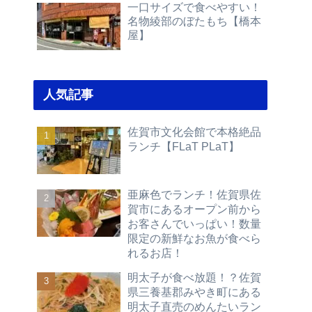
一口サイズで食べやすい！
名物綾部のぼたもち【橋本
屋】
人気記事
佐賀市文化会館で本格絶品
ランチ【FLaT PLaT】
亜麻色でランチ！佐賀県佐
賀市にあるオープン前から
お客さんでいっぱい！数量
限定の新鮮なお魚が食べら
れるお店！
明太子が食べ放題！？佐賀
県三養基郡みやき町にある
明太子直売のめんたいラン