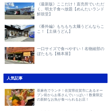
《最新版》ここだけ！直売所でいただ
く、明太子食べ放題【めんたいランド
鮮鼓堂】
《番外編》もちもち太麺うどんならこ
こ！【土俵うどん】
一口サイズで食べやすい！名物綾部の
ぼたもち【橋本屋】
人気記事
亜麻色でランチ！佐賀県佐賀市にあるオー
プン前からお客さんでいっぱい！数量限定
の新鮮なお魚が食べられるお店！