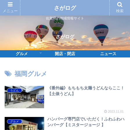
さがログ
メニュー
検索
佐賀県の地域情報サイト
さがログ
グルメ
開店・閉店
ニュース
福岡グルメ
《番外編》もちもち太麺うどんならここ！
うどん
【土俵うどん】
2023.11.01
ハンバーグ専門店でいただく！ふわふわハ
グルメ
ンバーグ【ミスタージョージ 】