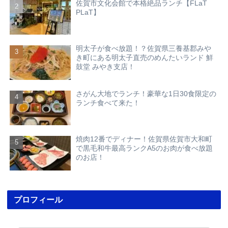
佐賀市文化会館で本格絶品ランチ【FLaT
PLaT】
明太子が食べ放題！？佐賀県三養基郡みや
き町にある明太子直売のめんたいランド 鮮
鼓堂 みやき支店！
さがん大地でランチ！豪華な1日30食限定の
ランチ食べて来た！
焼肉12番でディナー！佐賀県佐賀市大和町
で黒毛和牛最高ランクA5のお肉が食べ放題
のお店！
プロフィール