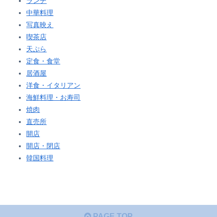
ランチ
中華料理
写真映え
喫茶店
天ぷら
定食・食堂
居酒屋
洋食・イタリアン
海鮮料理・お寿司
焼肉
直売所
開店
開店・閉店
韓国料理
PAGE TOP